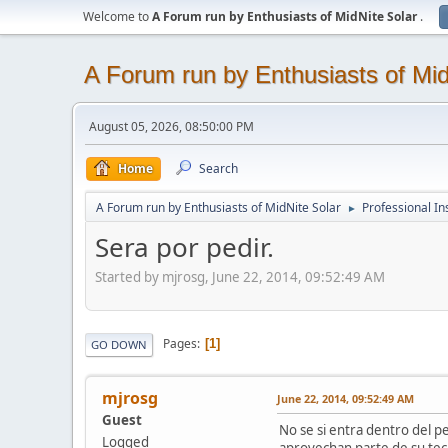
Welcome to
A Forum run by Enthusiasts of MidNite Solar
.
A Forum run by Enthusiasts of Mid
August 05, 2026, 08:50:00 PM
Home
Search
A Forum run by Enthusiasts of MidNite Solar
Professional Ins
►
Sera por pedir.
Started by mjrosg, June 22, 2014, 09:52:49 AM
Pages
1
GO DOWN
mjrosg
June 22, 2014, 09:52:49 AM
Guest
No se si entra dentro del p
Logged
aprovechan parte de su tec