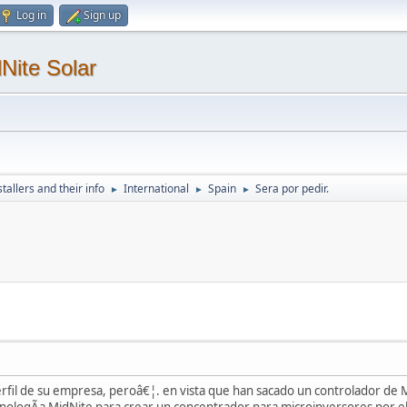
Log in
Sign up
Nite Solar
tallers and their info
International
Spain
Sera por pedir.
►
►
►
erfil de su empresa, peroâ€¦. en vista que han sacado un controlador de
nologÃ­a MidNite para crear un concentrador para microinversores por el