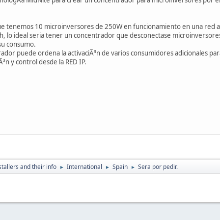
 tenemos 10 microinversores de 250W en funcionamiento en una red aisla
, lo ideal seria tener un concentrador que desconectase microinversores
su consumo.
rador puede ordena la activaciÃ³n de varios consumidores adicionales par
Ã³n y control desde la RED IP.
tallers and their info
International
Spain
Sera por pedir.
►
►
►