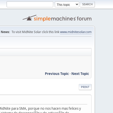
News:
To visit MidNite Solar click this link
www.midnitesolar.com
Previous Topic
-
Next Topic
PRINT
 MidNite para SMA, porque no nos hacen mas felices y
 sistema de desconexiÃ³n y de activaciÃ³n de