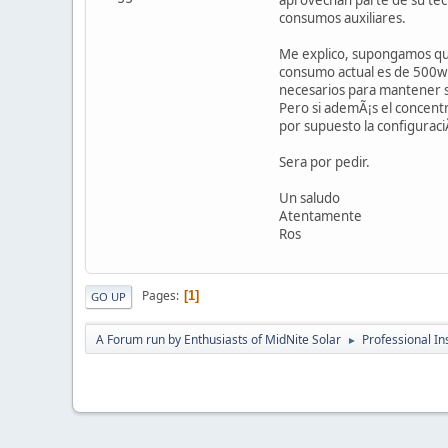
consumos auxiliares.
Me explico, supongamos que
consumo actual es de 500wh
necesarios para mantener 
Pero si ademÃ¡s el concent
por supuesto la configuraci
Sera por pedir.
Un saludo
Atentamente
Ros
Pages
1
GO UP
A Forum run by Enthusiasts of MidNite Solar
Professional Ins
►